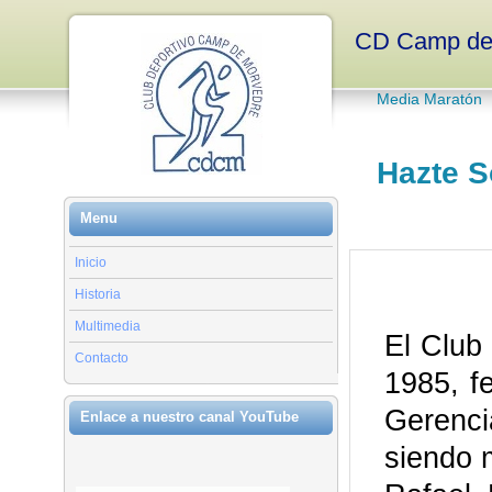
CD Camp de
Media Maratón
Hazte S
Menu
Inicio
Historia
Multimedia
El Club
Contacto
1985, f
Gerenci
Enlace a nuestro canal YouTube
siendo 