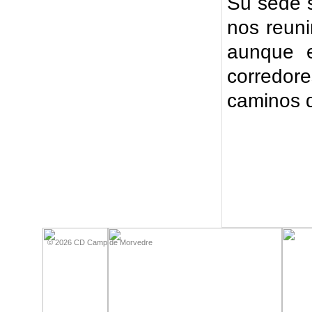
Su sede s
nos reuni
aunque e
corredor
caminos 
Xnxx
Xnxxx
© 2026 CD Camp de Morvedre
Com
فيديو
جنسي
Xnxx
عربي
xnxx
Xnxx