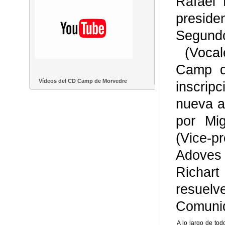
Rafael 
preside
Segundo
(Vocale
Camp d
Vídeos del CD Camp de Morvedre
inscripc
nueva a
por Mi
xxx
(Vice-p
Adoves
Richart
resuelv
Comunid
A lo largo de tod