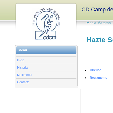
CD Camp de
Media Maratón
Hazte S
Menu
Inicio
Volta a Peu 2014
Historia
Circuito
Multimedia
Reglamento
Contacto