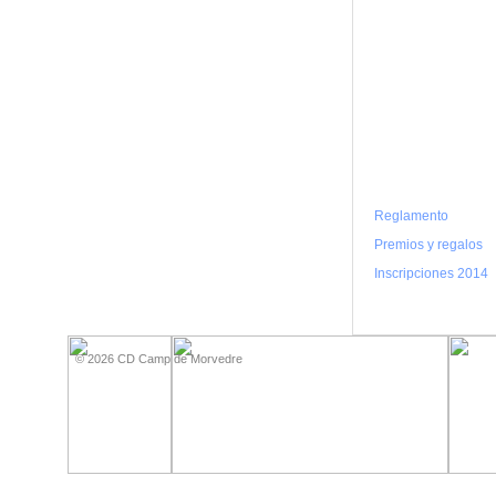
Reglamento
Premios y regalos
Inscripciones 2014
Xnxx
Xnxxx
© 2026 CD Camp de Morvedre
Com
فيديو
جنسي
Xnxx
عربي
xnxx
Xnxx
sexy